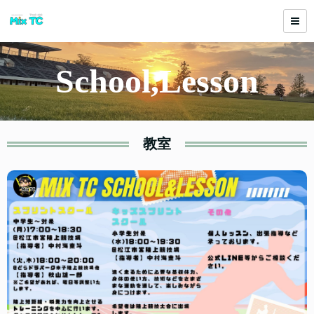
School,Lesson
教室